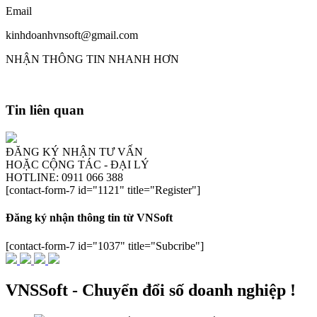
Email
kinhdoanhvnsoft@gmail.com
NHẬN THÔNG TIN NHANH HƠN
Tin liên quan
ĐĂNG KÝ NHẬN TƯ VẤN
HOẶC CỘNG TÁC - ĐẠI LÝ
HOTLINE: 0911 066 388
[contact-form-7 id="1121" title="Register"]
Đăng ký nhận thông tin từ VNSoft
[contact-form-7 id="1037" title="Subcribe"]
VNSSoft - Chuyển đổi số doanh nghiệp !