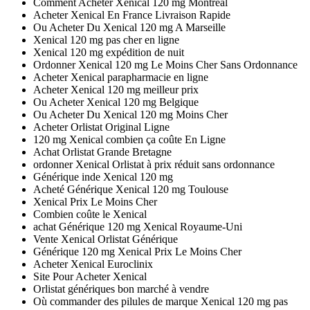
Comment Acheter Xenical 120 mg Montreal
Acheter Xenical En France Livraison Rapide
Ou Acheter Du Xenical 120 mg A Marseille
Xenical 120 mg pas cher en ligne
Xenical 120 mg expédition de nuit
Ordonner Xenical 120 mg Le Moins Cher Sans Ordonnance
Acheter Xenical parapharmacie en ligne
Acheter Xenical 120 mg meilleur prix
Ou Acheter Xenical 120 mg Belgique
Ou Acheter Du Xenical 120 mg Moins Cher
Acheter Orlistat Original Ligne
120 mg Xenical combien ça coûte En Ligne
Achat Orlistat Grande Bretagne
ordonner Xenical Orlistat à prix réduit sans ordonnance
Générique inde Xenical 120 mg
Acheté Générique Xenical 120 mg Toulouse
Xenical Prix Le Moins Cher
Combien coûte le Xenical
achat Générique 120 mg Xenical Royaume-Uni
Vente Xenical Orlistat Générique
Générique 120 mg Xenical Prix Le Moins Cher
Acheter Xenical Euroclinix
Site Pour Acheter Xenical
Orlistat génériques bon marché à vendre
Où commander des pilules de marque Xenical 120 mg pas