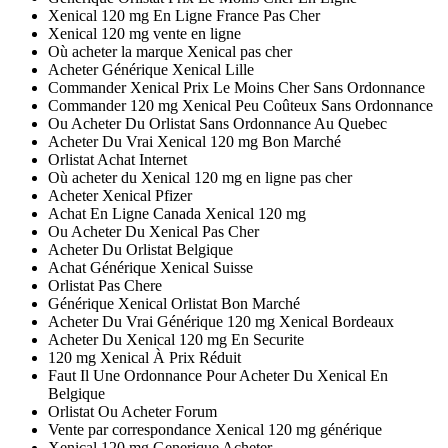
Xenical 120 mg En Ligne France Pas Cher
Xenical 120 mg vente en ligne
Où acheter la marque Xenical pas cher
Acheter Générique Xenical Lille
Commander Xenical Prix Le Moins Cher Sans Ordonnance
Commander 120 mg Xenical Peu Coûteux Sans Ordonnance
Ou Acheter Du Orlistat Sans Ordonnance Au Quebec
Acheter Du Vrai Xenical 120 mg Bon Marché
Orlistat Achat Internet
Où acheter du Xenical 120 mg en ligne pas cher
Acheter Xenical Pfizer
Achat En Ligne Canada Xenical 120 mg
Ou Acheter Du Xenical Pas Cher
Acheter Du Orlistat Belgique
Achat Générique Xenical Suisse
Orlistat Pas Chere
Générique Xenical Orlistat Bon Marché
Acheter Du Vrai Générique 120 mg Xenical Bordeaux
Acheter Du Xenical 120 mg En Securite
120 mg Xenical À Prix Réduit
Faut Il Une Ordonnance Pour Acheter Du Xenical En
Belgique
Orlistat Ou Acheter Forum
Vente par correspondance Xenical 120 mg générique
Xenical 120 mg Generique Acheter