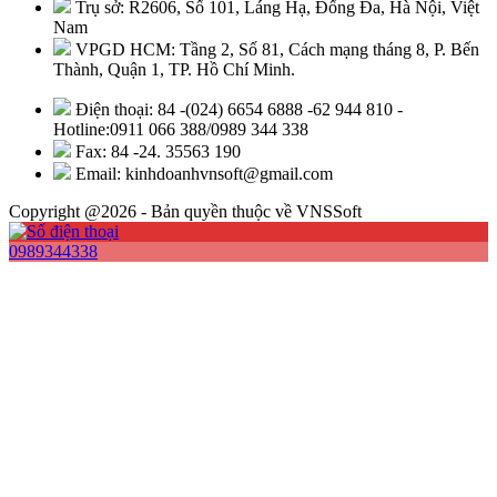
Trụ sở: R2606, Số 101, Láng Hạ, Đống Đa, Hà Nội, Việt
Nam
VPGD HCM: Tầng 2, Số 81, Cách mạng tháng 8, P. Bến
Thành, Quận 1, TP. Hồ Chí Minh.
Điện thoại: 84 -(024) 6654 6888 -62 944 810 -
Hotline:0911 066 388/0989 344 338
Fax: 84 -24. 35563 190
Email: kinhdoanhvnsoft@gmail.com
Copyright @2026 - Bản quyền thuộc về VNSSoft
0989344338