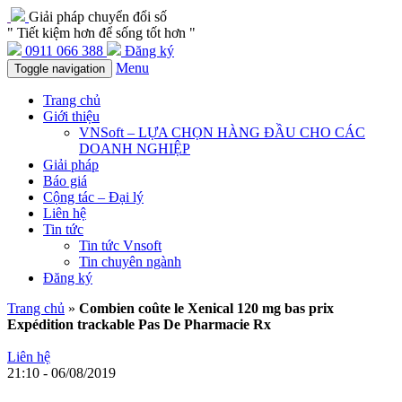
Giải pháp chuyển đổi số
" Tiết kiệm hơn để sống tốt hơn "
0911 066 388
Đăng ký
Menu
Toggle navigation
Trang chủ
Giới thiệu
VNSoft – LỰA CHỌN HÀNG ĐẦU CHO CÁC
DOANH NGHIỆP
Giải pháp
Báo giá
Cộng tác – Đại lý
Liên hệ
Tin tức
Tin tức Vnsoft
Tin chuyên ngành
Đăng ký
Trang chủ
»
Combien coûte le Xenical 120 mg bas prix
Expédition trackable Pas De Pharmacie Rx
Liên hệ
21:10 - 06/08/2019