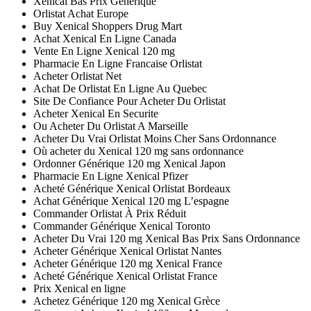
Xenical Bas Prix Générique
Orlistat Achat Europe
Buy Xenical Shoppers Drug Mart
Achat Xenical En Ligne Canada
Vente En Ligne Xenical 120 mg
Pharmacie En Ligne Francaise Orlistat
Acheter Orlistat Net
Achat De Orlistat En Ligne Au Quebec
Site De Confiance Pour Acheter Du Orlistat
Acheter Xenical En Securite
Ou Acheter Du Orlistat A Marseille
Acheter Du Vrai Orlistat Moins Cher Sans Ordonnance
Où acheter du Xenical 120 mg sans ordonnance
Ordonner Générique 120 mg Xenical Japon
Pharmacie En Ligne Xenical Pfizer
Acheté Générique Xenical Orlistat Bordeaux
Achat Générique Xenical 120 mg L’espagne
Commander Orlistat À Prix Réduit
Commander Générique Xenical Toronto
Acheter Du Vrai 120 mg Xenical Bas Prix Sans Ordonnance
Acheter Générique Xenical Orlistat Nantes
Acheter Générique 120 mg Xenical France
Acheté Générique Xenical Orlistat France
Prix Xenical en ligne
Achetez Générique 120 mg Xenical Grèce