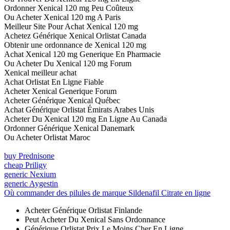
Ordonner Xenical 120 mg Peu Coûteux
Ou Acheter Xenical 120 mg A Paris
Meilleur Site Pour Achat Xenical 120 mg
Achetez Générique Xenical Orlistat Canada
Obtenir une ordonnance de Xenical 120 mg
Achat Xenical 120 mg Generique En Pharmacie
Ou Acheter Du Xenical 120 mg Forum
Xenical meilleur achat
Achat Orlistat En Ligne Fiable
Acheter Xenical Generique Forum
Acheter Générique Xenical Québec
Achat Générique Orlistat Émirats Arabes Unis
Acheter Du Xenical 120 mg En Ligne Au Canada
Ordonner Générique Xenical Danemark
Ou Acheter Orlistat Maroc
buy Prednisone
cheap Priligy
generic Nexium
generic Aygestin
Où commander des pilules de marque Sildenafil Citrate en ligne
Acheter Générique Orlistat Finlande
Peut Acheter Du Xenical Sans Ordonnance
Générique Orlistat Prix Le Moins Cher En Ligne