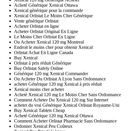
Acheté Générique Xenical Ottawa
Xenical générique pour la commande
Xenical Orlistat Le Moins Cher Générique
Vente générique Orlistat
Acheter Orlistat en ligne
Acheter Orlistat Original En Ligne
Le Moins Cher Orlistat En Ligne
Ou Acheter Xenical 120 mg Montreal
Endroit le moins cher pour obtenir Xenical
Orlistat Achat En Ligne Canada
Buy Xenical
Orlistat à prix réduit Générique
Buy Orlistat Safely Online
Générique 120 mg Xenical Commander
Ou Acheter Du Orlistat A Lyon Sans Ordonnance
acheter Générique 120 mg Xenical à prix réduit
Xenical moins cher acheter
Acheté Xenical 120 mg Le Moins Cher Sans Ordonnance
Comment Acheter Du Xenical 120 mg Sur Internet
acheter du vrai Générique Xenical Orlistat Royaume-Uni
Buy Xenical Tablets Cheap
Acheté Générique 120 mg Xenical Ottawa
Comment Acheter Orlistat Pharmacie Sans Ordonnance
Ordonner Xenical Peu Coûteux