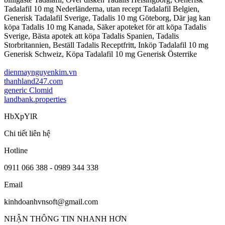
Tadalafil 10 mg Nederländerna, utan recept Tadalafil Belgien,
Generisk Tadalafil Sverige, Tadalis 10 mg Göteborg, Där jag kan
köpa Tadalis 10 mg Kanada, Säker apoteket för att köpa Tadalis
Sverige, Bästa apotek att köpa Tadalis Spanien, Tadalis
Storbritannien, Beställ Tadalis Receptfritt, Inköp Tadalafil 10 mg
Generisk Schweiz, Köpa Tadalafil 10 mg Generisk Österrike
dienmaynguyenkim.vn
thanhland247.com
generic Clomid
landbank.properties
HbXpYlR
Chi tiết liên hệ
Hotline
0911 066 388 - 0989 344 338
Email
kinhdoanhvnsoft@gmail.com
NHẬN THÔNG TIN NHANH HƠN