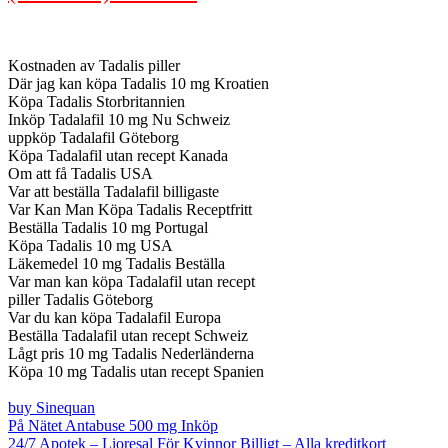
Kostnaden av Tadalis piller
Där jag kan köpa Tadalis 10 mg Kroatien
Köpa Tadalis Storbritannien
Inköp Tadalafil 10 mg Nu Schweiz
uppköp Tadalafil Göteborg
Köpa Tadalafil utan recept Kanada
Om att få Tadalis USA
Var att beställa Tadalafil billigaste
Var Kan Man Köpa Tadalis Receptfritt
Beställa Tadalis 10 mg Portugal
Köpa Tadalis 10 mg USA
Läkemedel 10 mg Tadalis Beställa
Var man kan köpa Tadalafil utan recept
piller Tadalis Göteborg
Var du kan köpa Tadalafil Europa
Beställa Tadalafil utan recept Schweiz
Lågt pris 10 mg Tadalis Nederländerna
Köpa 10 mg Tadalis utan recept Spanien
buy Sinequan
På Nätet Antabuse 500 mg Inköp
24/7 Apotek – Lioresal För Kvinnor Billigt – Alla kreditkort