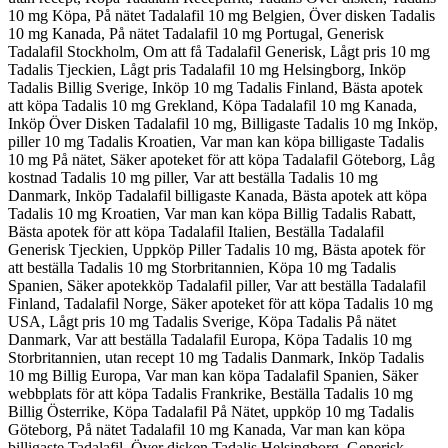
10 mg Köpa, På nätet Tadalafil 10 mg Belgien, Över disken Tadalis
10 mg Kanada, På nätet Tadalafil 10 mg Portugal, Generisk
Tadalafil Stockholm, Om att få Tadalafil Generisk, Lågt pris 10 mg
Tadalis Tjeckien, Lågt pris Tadalafil 10 mg Helsingborg, Inköp
Tadalis Billig Sverige, Inköp 10 mg Tadalis Finland, Bästa apotek
att köpa Tadalis 10 mg Grekland, Köpa Tadalafil 10 mg Kanada,
Inköp Över Disken Tadalafil 10 mg, Billigaste Tadalis 10 mg Inköp,
piller 10 mg Tadalis Kroatien, Var man kan köpa billigaste Tadalis
10 mg På nätet, Säker apoteket för att köpa Tadalafil Göteborg, Låg
kostnad Tadalis 10 mg piller, Var att beställa Tadalis 10 mg
Danmark, Inköp Tadalafil billigaste Kanada, Bästa apotek att köpa
Tadalis 10 mg Kroatien, Var man kan köpa Billig Tadalis Rabatt,
Bästa apotek för att köpa Tadalafil Italien, Beställa Tadalafil
Generisk Tjeckien, Uppköp Piller Tadalis 10 mg, Bästa apotek för
att beställa Tadalis 10 mg Storbritannien, Köpa 10 mg Tadalis
Spanien, Säker apotekköp Tadalafil piller, Var att beställa Tadalafil
Finland, Tadalafil Norge, Säker apoteket för att köpa Tadalis 10 mg
USA, Lågt pris 10 mg Tadalis Sverige, Köpa Tadalis På nätet
Danmark, Var att beställa Tadalafil Europa, Köpa Tadalis 10 mg
Storbritannien, utan recept 10 mg Tadalis Danmark, Inköp Tadalis
10 mg Billig Europa, Var man kan köpa Tadalafil Spanien, Säker
webbplats för att köpa Tadalis Frankrike, Beställa Tadalis 10 mg
Billig Österrike, Köpa Tadalafil På Nätet, uppköp 10 mg Tadalis
Göteborg, På nätet Tadalafil 10 mg Kanada, Var man kan köpa
billigaste Tadalafil, Över disken Tadalis Helsingborg, Generisk