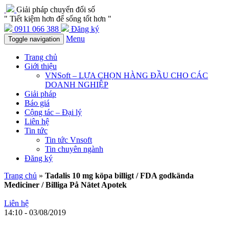
Giải pháp chuyển đổi số
" Tiết kiệm hơn để sống tốt hơn "
0911 066 388
Đăng ký
Menu
Toggle navigation
Trang chủ
Giới thiệu
VNSoft – LỰA CHỌN HÀNG ĐẦU CHO CÁC
DOANH NGHIỆP
Giải pháp
Báo giá
Cộng tác – Đại lý
Liên hệ
Tin tức
Tin tức Vnsoft
Tin chuyên ngành
Đăng ký
Trang chủ
»
Tadalis 10 mg köpa billigt / FDA godkända
Mediciner / Billiga På Nätet Apotek
Liên hệ
14:10 - 03/08/2019