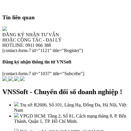
Tin liên quan
ĐĂNG KÝ NHẬN TƯ VẤN
HOẶC CỘNG TÁC - ĐẠI LÝ
HOTLINE: 0911 066 388
[contact-form-7 id="1121" title="Register"]
Đăng ký nhận thông tin từ VNSoft
[contact-form-7 id="1037" title="Subcribe"]
VNSSoft - Chuyển đổi số doanh nghiệp !
Trụ sở: R2606, Số 101, Láng Hạ, Đống Đa, Hà Nội, Việt
Nam
VPGD HCM: Tầng 2, Số 81, Cách mạng tháng 8, P. Bến
Thành, Quận 1, TP. Hồ Chí Minh.