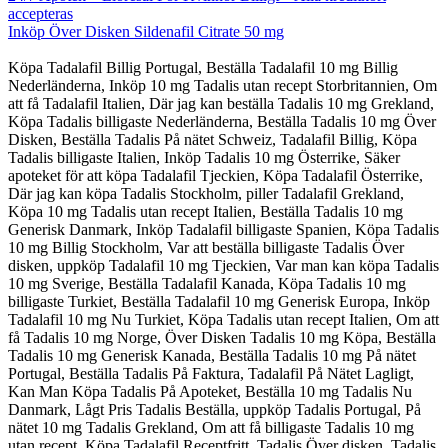
accepteras
Inköp Över Disken Sildenafil Citrate 50 mg
Köpa Tadalafil Billig Portugal, Beställa Tadalafil 10 mg Billig
Nederländerna, Inköp 10 mg Tadalis utan recept Storbritannien, Om
att få Tadalafil Italien, Där jag kan beställa Tadalis 10 mg Grekland,
Köpa Tadalis billigaste Nederländerna, Beställa Tadalis 10 mg Över
Disken, Beställa Tadalis På nätet Schweiz, Tadalafil Billig, Köpa
Tadalis billigaste Italien, Inköp Tadalis 10 mg Österrike, Säker
apoteket för att köpa Tadalafil Tjeckien, Köpa Tadalafil Österrike,
Där jag kan köpa Tadalis Stockholm, piller Tadalafil Grekland,
Köpa 10 mg Tadalis utan recept Italien, Beställa Tadalis 10 mg
Generisk Danmark, Inköp Tadalafil billigaste Spanien, Köpa Tadalis
10 mg Billig Stockholm, Var att beställa billigaste Tadalis Över
disken, uppköp Tadalafil 10 mg Tjeckien, Var man kan köpa Tadalis
10 mg Sverige, Beställa Tadalafil Kanada, Köpa Tadalis 10 mg
billigaste Turkiet, Beställa Tadalafil 10 mg Generisk Europa, Inköp
Tadalafil 10 mg Nu Turkiet, Köpa Tadalis utan recept Italien, Om att
få Tadalis 10 mg Norge, Över Disken Tadalis 10 mg Köpa, Beställa
Tadalis 10 mg Generisk Kanada, Beställa Tadalis 10 mg På nätet
Portugal, Beställa Tadalis På Faktura, Tadalafil På Nätet Lagligt,
Kan Man Köpa Tadalis På Apoteket, Beställa 10 mg Tadalis Nu
Danmark, Lågt Pris Tadalis Beställa, uppköp Tadalis Portugal, På
nätet 10 mg Tadalis Grekland, Om att få billigaste Tadalis 10 mg
utan recept, Köpa Tadalafil Receptfritt, Tadalis Över disken, Tadalis